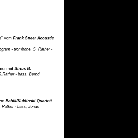
ve" vom
Frank Speer Acoustic
gram - trombone, S. Räther -
mmen mit
Sirius B.
S.Räther - bass, Bernd
dem
Babik/Kuklinski Quartett.
S.Räther - bass, Jonas