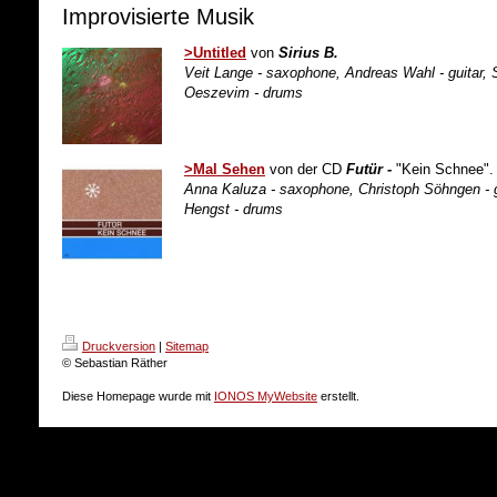
Improvisierte Musik
>Untitled
von
Sirius B.
Veit Lange - saxophone, Andreas Wahl - guitar, 
Oeszevim - drums
>Mal Sehen
von der CD
Futür -
"Kein Schnee".
Anna Kaluza - saxophone, Christoph Söhngen - gu
Hengst - drums
Druckversion
|
Sitemap
© Sebastian Räther
Diese Homepage wurde mit
IONOS MyWebsite
erstellt.