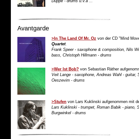
Düppe - drums u.v.a ...
Avantgarde
>In The Land Of Mr. Oz
von der CD "Mind Mo
Quartet
.
Frank Speer - saxophone & composition, Nils Wo
bass, Christoph Hillmann - drums
>Wer Ist Bob?
von Sebastian Räther aufgeno
Veit Lange - saxophone, Andreas Wahl - guitar, 
Oeszevim - drums
>Stufen
von Lars Kuklinski aufgenommen mit 
Lars Kuklinski - trumpet, Roman Babik - piano, 
Burgwinkel - drums