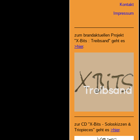
Kontakt
Impressum
zum brandaktuellen Projekt
"X-Bits : Treibsand" geht es
>hier
.
zur CD "X-Bits - Soloskizzen &
Triopieces" geht es
>hier
.