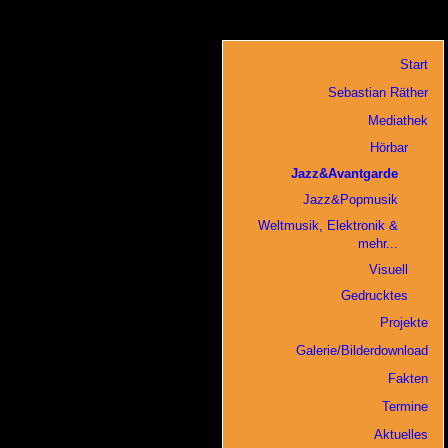
Start
Sebastian Räther
Mediathek
Hörbar
Jazz&Avantgarde
Jazz&Popmusik
Weltmusik, Elektronik &
mehr...
Visuell
Gedrucktes
Projekte
Galerie/Bilderdownload
Fakten
Termine
Aktuelles