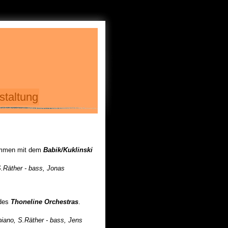
staltung
ommen mit dem
Babik/Kuklinski
S.Räther - bass, Jonas
 des
Thoneline Orchestras
.
iano, S.Räther - bass, Jens