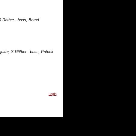
S.Räther - bass, Bernd
itar, S.Räther - bass, Patrick
Login